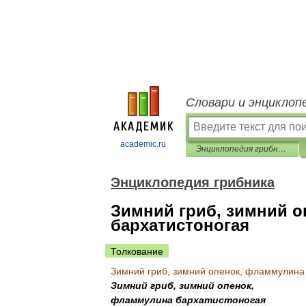
Словари и энциклоп
academic.ru
Энциклопедия грибника
Энциклопедия грибника
Зимний гриб, зимний 
бархатистоногая
Толкование
Зимний
гриб
,
зимний
опенок
,
фламмулина
Зимний
гриб
,
зимний
опенок
,
фламмулина
бархатистоногая