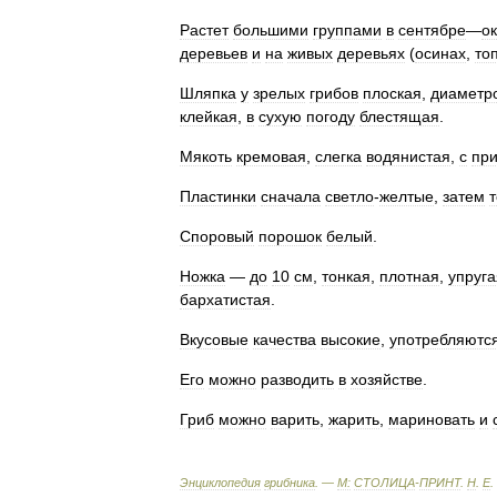
Растет
большими
группами
в
сентябре
—
о
деревьев
и
на
живых
деревьях
(
осинах
,
то
Шляпка
у
зрелых
грибов
плоская
,
диаметр
клейкая
,
в
сухую
погоду
блестящая
.
Мякоть
кремовая
,
слегка
водянистая
,
с
пр
Пластинки
сначала
светло
-
желтые
,
затем
Споровый
порошок
белый
.
Ножка
—
до
10
см
,
тонкая
,
плотная
,
упруга
бархатистая
.
Вкусовые
качества
высокие
,
употребляютс
Его
можно
разводить
в
хозяйстве
.
Гриб
можно
варить
,
жарить
,
мариновать
и
Энциклопедия
грибника
. —
М:
СТОЛИЦА
-
ПРИНТ
.
Н
.
Е
.