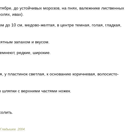
ктябре
,
до
устойчивых
морозов
,
на
пнях
,
валежнике
лиственных
полях
,
ивах
).
ом
до
10
см
,
медово
-
желтая
,
в
центре
темная
,
голая
,
гладкая
,
иятным
запахом
и
вкусом
.
темнеют
,
редкие
,
широкие
.
я
,
у
пластинок
светлая
,
к
основанию
коричневая
,
волосисто
-
я
шляпки
с
верхними
частями
ножек
.
солить
.
Гладышев
.
2004
.