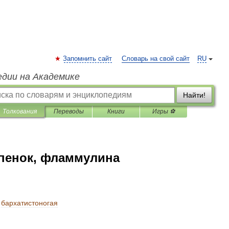
Запомнить сайт
Словарь на свой сайт
RU
едии на Академике
Найти!
Толкования
Переводы
Книги
Игры ⚽
опенок, фламмулина
бархатистоногая